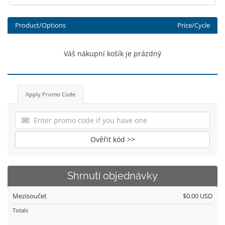
Product/Options
Price/Cycle
Váš nákupní košík je prázdný
Apply Promo Code
Ověřit kód >>
Shrnutí objednávky
Mezisoučet
$0.00 USD
Totals